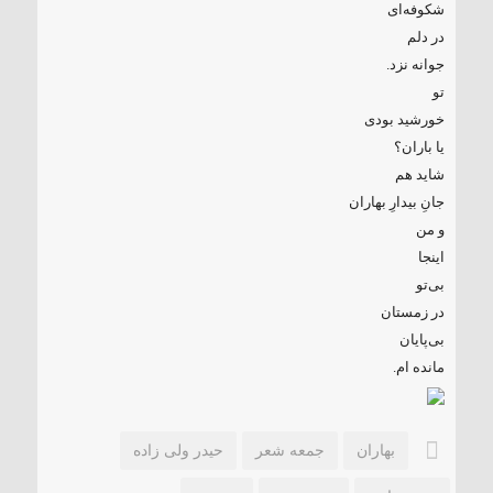
شکوفه‌ای
در دلم
جوانه نزد.
تو
خورشید بودی
یا باران؟
شاید هم
جانِ بیدارِ بهاران
و من
اینجا
بی‌تو
در زمستان
بی‌پایان
مانده ام.
بهاران
جمعه شعر
حيدر ولی زاده