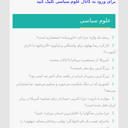
برای ورود به کانال علوم سیاسی کلیک کنید
علوم سیاسی
ریشه یک واژه؛ چرا نام «خاورمیانه» استعماری است؟
کارکرد رضا پهلوی برای واشنگتن و تل‌آویو؛ «آلترناتیو» یا «ابزار
آشوب»؟
آمریکا: از مستعمره بریتانیا تا ایالات متحده
بزرگ‌ترین رنج بشر چیست؟
بزرگ‌ترین زمین‌دار ایران در یکصد سال اخیر چه کسی بود؟
کشوری که در جنگ شکست می‌خورد و تسلیم می‌شود، چه امتیازاتی
می‌دهد؟
موازنه با باروت؛ چرا دکترین «بمباران برای تسلیم» آمریکا در برابر
ایران قفل شده است؟
چرا سارتر چه‌گوارا را «کامل‌ترین انسان دوران» نامید؟
ماجرای غصب یک نام خانوادگی؛ وقتی رضاخان معنای «پهلوی» را
نمی‌دانست