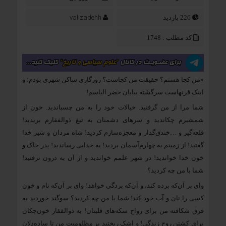
valizadehh
226 بازدید
کد مطلب : 1748
«من کجا هستم؟ حقیقت من کجاست؟ روزگاری ساکن شهری بودم؛ و
اینک قرنهاست سرگشته بیابان خضر الیاسم!
شما مرا از من گرفتید. خیالات خود را به من چسباندید. خون از
شمشیرم چکاندید و سرهای دشمنان به تیغ ذوالفقارم بریدید!
قلعه‌گیر و …خندق‌گذار و معجزه‌سازم کردید! شاه مردان و شیر خدا
گفتید! از زمینم به چهارم‌آسمان بردید! به خدایی رساندید! پدر خاک و
خون خدا خواندید! در شهر علمم خواندید و از آن به درون نرفتید!
شما با من چه کردید؟
وای بر آن‌که برده کند، و آن‌که بردگی خواهد! وای بر آن‌که نام و خون
کسی را نان و آب خود کند! شما با من چه کردید؟ سوگند خوردید به
فرق شکافته من برای رواج سکه‌های قلبتان! به ذوالفقار خون‌چکان
برای کشتن روح زندگی! و اشک ریختید بر مظلومیت من تا ساده‌دلان