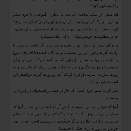
را کیسه تهی کنید!
ای طبلی از شکم ساخته، قناعت به دیگران آموختی تا خود شکم
بینباری! ای رگ گردن برآورده، گردن زدن آیین کردی که گردنت نزنند!
ای بالانشین که حیا فکندی، دور نیست که افکنده شوی! و ای ستم‌بر
که در مظلومیت خویش پنهانی، تا کی ثنای ستمگر؟
و تو ای سوار بر رهوار تو بر سینه و سر زدی اگر کسی می‌دید، تا
رکابت گیرند و چون بر زین نشستی بر پیادگان خندیدی! ای زاده دروغ
و بالیده در ریا به شمار بارهایی که به نامم سوگند خوردی برای
فریفتن خویش و دیگری و من و خدا به همان شمار که دانستم و به
رویت نیاوردم، شرمی از فردا کن که آینه روبرویت گیرند. ذوالفقار این
است نه تیغ دو دم!
صبر کردم صبر، چون کسی که خار در چشم و استخوان در گلو دارد.
به سالها!…
آنها که خود را به من می‌بندند، کاش آزادم کنند از این بند! _ آنها که
سوار بر مرکب روح ساده‌دلانند! آنها که لاف جنگ می‌زنند با دشمنان
خیالی در دیارات خیال؛ و هرگز نجنگیدند با دشمن راستین که در نهاد
خویش می‌پرورند برای جنگ با حقیقت!