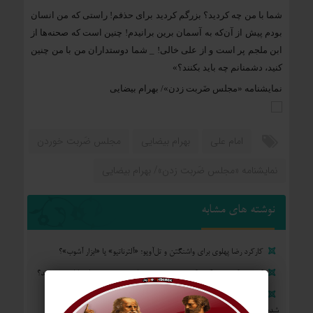
شما با من چه‌ کردید؟ بزرگم کردید برای حذفم! راستی که من انسان
بودم پیش از آن‌که به آسمان برین برانیدم! چنین است که صحنه‌ها از
ابن ملجم پر است و از علی خالی! _ شما دوستداران من با من چنین
کنید، دشمنانم چه باید بکنند؟»
نمایشنامه‌ «مجلس ضَربت زدن»/ بهرام بیضایی
امام علی
بهرام بیضایی
مجلس ضَربت خوردن
نمایشنامه‌ «مجلس ضَربت زدن»/ بهرام بیضایی
نوشته های مشابه
کارکرد رضا پهلوی برای واشنگتن و تل‌آویو؛ «آلترناتیو» یا «ابزار آشوب»؟
کشوری که در جنگ شکست می‌خورد و تسلیم می‌شود، چه امتیازاتی می‌دهد؟
موازنه با باروت؛ چرا دکترین «بمباران برای تسلیم» آمریکا در برابر ایران قفل
شده است؟