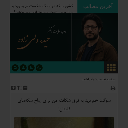
آخرین مطالب
موازنه با باروت؛ چرا دکترین «بمباران برای
تسلیم» آمریکا در برابر ایران قفل شده
است؟
صفحه نخست /
یادداشت
سوگند خوردید به فرق شکافته من برای رواج سکه‌های
قلبتان!