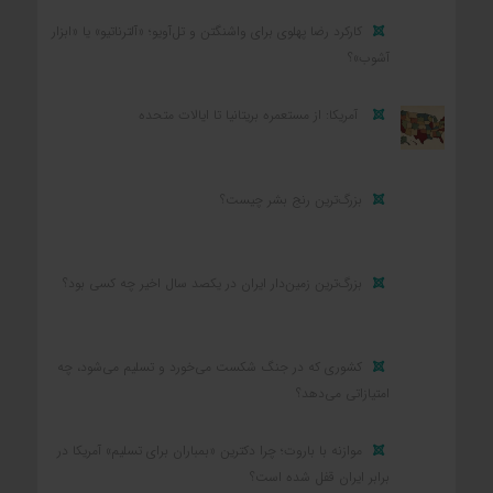
کارکرد رضا پهلوی برای واشنگتن و تل‌آویو؛ «آلترناتیو» یا «ابزار
آشوب»؟
آمریکا: از مستعمره بریتانیا تا ایالات متحده
بزرگ‌ترین رنج بشر چیست؟
بزرگ‌ترین زمین‌دار ایران در یکصد سال اخیر چه کسی بود؟
کشوری که در جنگ شکست می‌خورد و تسلیم می‌شود، چه
امتیازاتی می‌دهد؟
موازنه با باروت؛ چرا دکترین «بمباران برای تسلیم» آمریکا در
برابر ایران قفل شده است؟